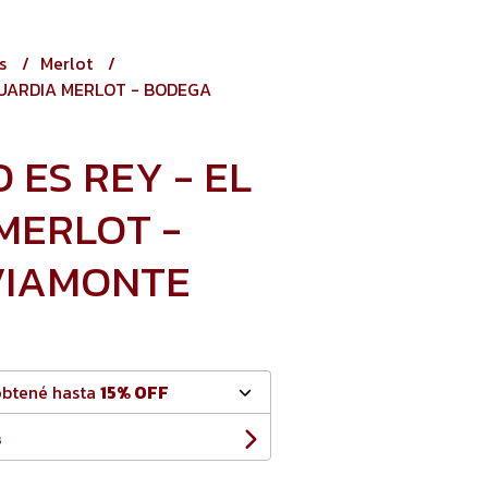
os
Merlot
GUARDIA MERLOT - BODEGA
 ES REY - EL
MERLOT -
VIAMONTE
obtené hasta
15% OFF
s