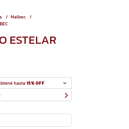
os
Malbec
LBEC
O ESTELAR
obtené hasta
15% OFF
s