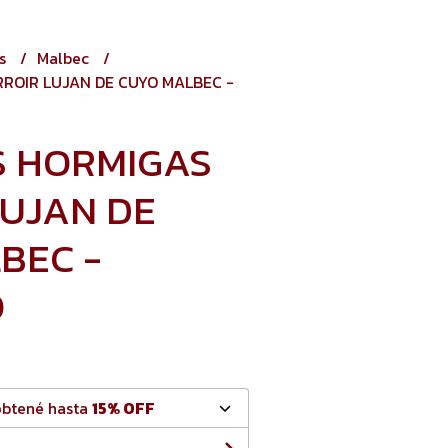
os
Malbec
RROIR LUJAN DE CUYO MALBEC -
S HORMIGAS
LUJAN DE
BEC -
O
obtené hasta
15% OFF