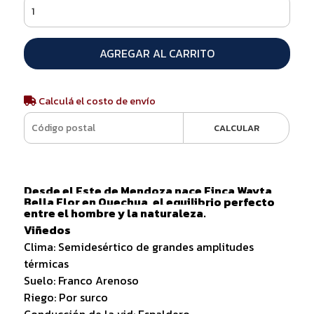
AGREGAR AL CARRITO
Calculá el costo de envío
CALCULAR
Desde el Este de Mendoza nace Finca Wayta,
Bella Flor en Quechua, el equilibrio perfecto
entre el hombre y la naturaleza.
Viñedos
Clima: Semidesértico de grandes amplitudes
térmicas
Suelo: Franco Arenoso
Riego: Por surco
Conducción de la vid: Espaldero