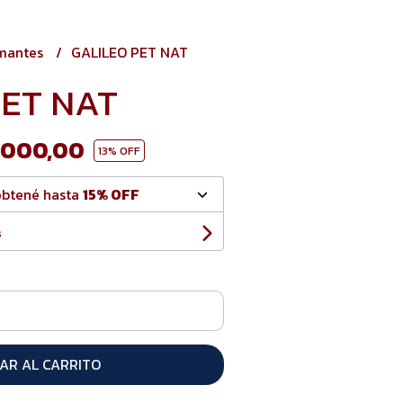
mantes
GALILEO PET NAT
PET NAT
.000,00
13
% OFF
obtené hasta
15% OFF
s
AR AL CARRITO